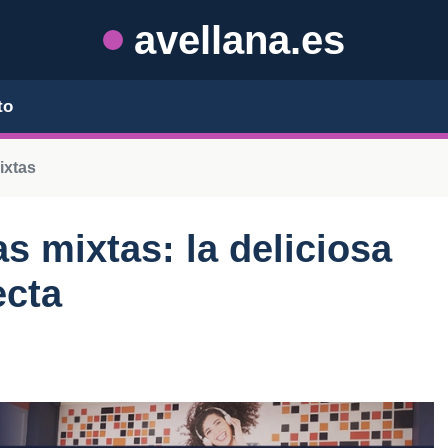
avellana.es
to
ixtas
s mixtas: la deliciosa
ecta