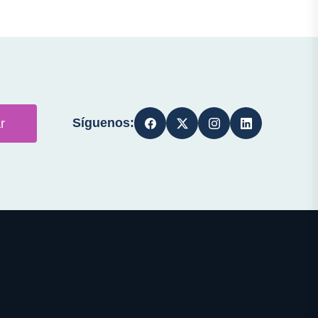
Síguenos:
r